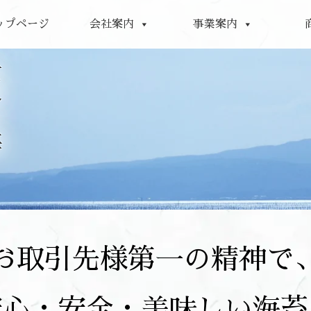
ップページ
会社案内
事業案内
世
界
の
海
を
・
・
お取引先様第一の精神で
安心・安全・美味しい海苔