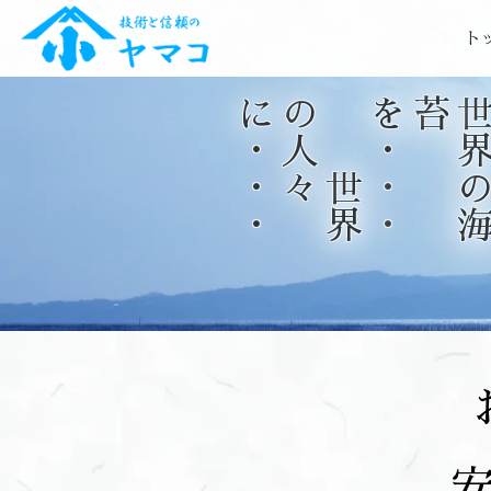
ト
・
世
界
の
人
々
に
・
・
・
苔